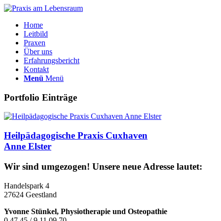
Home
Leitbild
Praxen
Über uns
Erfahrungsbericht
Kontakt
Menü
Menü
Portfolio Einträge
Heilpädagogische Praxis Cuxhaven
Anne Elster
Wir sind umgezogen! Unsere neue Adresse lautet:
Handelspark 4
27624 Geestland
Yvonne Stünkel, Physiotherapie und Osteopathie
0 47 45 / 9 11 09 70