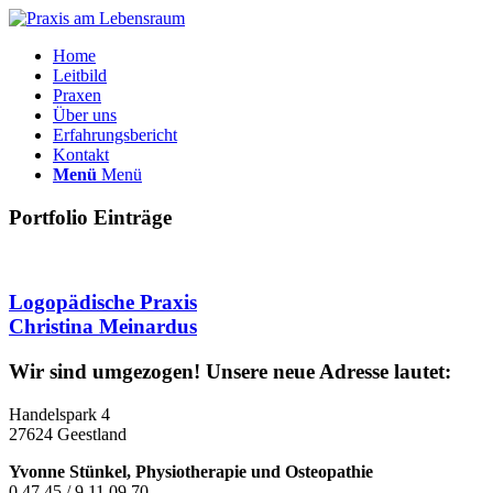
Home
Leitbild
Praxen
Über uns
Erfahrungsbericht
Kontakt
Menü
Menü
Portfolio Einträge
Logopädische Praxis
Christina Meinardus
Wir sind umgezogen! Unsere neue Adresse lautet:
Handelspark 4
27624 Geestland
Yvonne Stünkel, Physiotherapie und Osteopathie
0 47 45 / 9 11 09 70